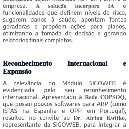
empresa. 𝐀 𝐬𝐨𝐥𝐮𝐜̧𝐚̃𝐨 𝐢𝐧𝐜𝐨𝐫𝐩𝐨𝐫𝐚 𝐈𝐀 e
funcionalidades que definem níveis de risco,
sugerem danos à saúde, apontam fontes
geradoras e propõem ações para planos,
otimizando a tomada de decisão e gerando
relatórios finais completos.
𝐑𝐞𝐜𝐨𝐧𝐡𝐞𝐜𝐢𝐦𝐞𝐧𝐭𝐨 𝐈𝐧𝐭𝐞𝐫𝐧𝐚𝐜𝐢𝐨𝐧𝐚𝐥 𝐞
𝐄𝐱𝐩𝐚𝐧𝐬𝐚̃𝐨
A relevância do Módulo SIGOWEB é
evidenciada pelo seu reconhecimento
internacional. Apresentado à 𝐑𝐞𝐝𝐞 𝐂𝐎𝐏𝐒𝐎𝐐,
que possui poucos softwares para ARP (como
ISTAS na Espanha e OPP em Portugal),
resultou no convite ao 𝐃𝐫. 𝐀𝐢𝐫𝐭𝐨𝐧 𝐊𝐰𝐢𝐭𝐤𝐨,
representante da SIGOWEB, para integrar a