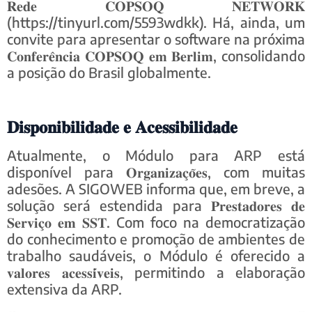
𝐑𝐞𝐝𝐞 𝐂𝐎𝐏𝐒𝐎𝐐 𝐍𝐄𝐓𝐖𝐎𝐑𝐊
(https://tinyurl.com/5593wdkk). Há, ainda, um
convite para apresentar o software na próxima
𝐂𝐨𝐧𝐟𝐞𝐫𝐞̂𝐧𝐜𝐢𝐚 𝐂𝐎𝐏𝐒𝐎𝐐 𝐞𝐦 𝐁𝐞𝐫𝐥𝐢𝐦, consolidando
a posição do Brasil globalmente.
𝐃𝐢𝐬𝐩𝐨𝐧𝐢𝐛𝐢𝐥𝐢𝐝𝐚𝐝𝐞 𝐞 𝐀𝐜𝐞𝐬𝐬𝐢𝐛𝐢𝐥𝐢𝐝𝐚𝐝𝐞
Atualmente, o Módulo para ARP está
disponível para 𝐎𝐫𝐠𝐚𝐧𝐢𝐳𝐚𝐜̧𝐨̃𝐞𝐬, com muitas
adesões. A SIGOWEB informa que, em breve, a
solução será estendida para 𝐏𝐫𝐞𝐬𝐭𝐚𝐝𝐨𝐫𝐞𝐬 𝐝𝐞
𝐒𝐞𝐫𝐯𝐢𝐜̧𝐨 𝐞𝐦 𝐒𝐒𝐓. Com foco na democratização
do conhecimento e promoção de ambientes de
trabalho saudáveis, o Módulo é oferecido a
𝐯𝐚𝐥𝐨𝐫𝐞𝐬 𝐚𝐜𝐞𝐬𝐬𝐢́𝐯𝐞𝐢𝐬, permitindo a elaboração
extensiva da ARP.