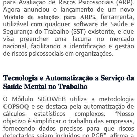
para Avaliação de Riscos Psicossociais (ARP).
Agora anunciou o lançamento de um novo
𝐌𝐨́𝐝𝐮𝐥𝐨 𝐝𝐞 𝐬𝐨𝐥𝐮𝐜̧𝐨̃𝐞𝐬 𝐩𝐚𝐫𝐚 𝐀𝐑𝐏s, ferramenta,
utilizável com qualquer software de Saúde e
Segurança do Trabalho (SST) existente, e que
visa preencher uma lacuna no mercado
nacional, facilitando a identificação e gestão
de riscos psicossociais em organizações.
𝐓𝐞𝐜𝐧𝐨𝐥𝐨𝐠𝐢𝐚 𝐞 𝐀𝐮𝐭𝐨𝐦𝐚𝐭𝐢𝐳𝐚𝐜̧𝐚̃𝐨 𝐚 𝐒𝐞𝐫𝐯𝐢𝐜̧𝐨 𝐝𝐚
𝐒𝐚𝐮́𝐝𝐞 𝐌𝐞𝐧𝐭𝐚𝐥 𝐧𝐨 𝐓𝐫𝐚𝐛𝐚𝐥𝐡𝐨
O Módulo SIGOWEB utiliza a metodologia
𝐂𝐎𝐏𝐒𝐎𝐐 e se destaca pela automatização de
cálculos estatísticos complexos. “Nosso
objetivo é simplificar o trabalho das empresas,
fornecendo dados precisos para que riscos
detectados sejam incluídos no PGR”, afirma a