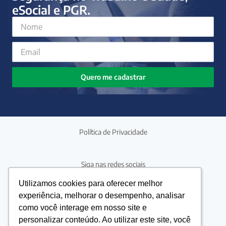
eSocial e PGR.
Quero me cadastrar
Política de Privacidade
Siga nas redes sociais
Utilizamos cookies para oferecer melhor
Utilizamos cookies para oferecer melhor
experiência, melhorar o desempenho, analisar
experiência, melhorar o desempenho, analisar
Precisando de ajuda?
como você interage em nosso site e
como você interage em nosso site e
4042-2454
(41)
personalizar conteúdo. Ao utilizar este site, você
personalizar conteúdo. Ao utilizar este site, você