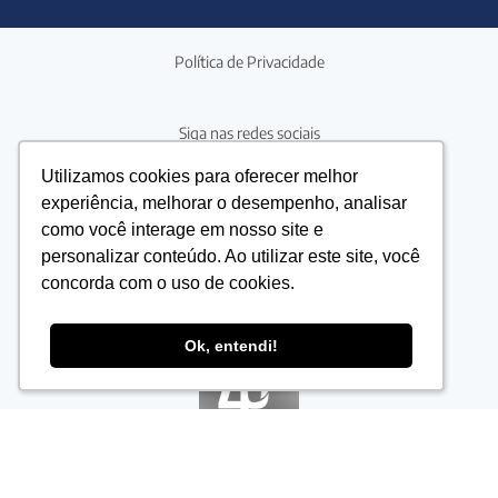
Política de Privacidade
Siga nas redes sociais
Utilizamos cookies para oferecer melhor
Utilizamos cookies para oferecer melhor
experiência, melhorar o desempenho, analisar
experiência, melhorar o desempenho, analisar
Precisando de ajuda?
como você interage em nosso site e
como você interage em nosso site e
4042-2454
(41)
personalizar conteúdo. Ao utilizar este site, você
personalizar conteúdo. Ao utilizar este site, você
concorda com o uso de cookies.
concorda com o uso de cookies.
Ok, entendi!
Ok, entendi!