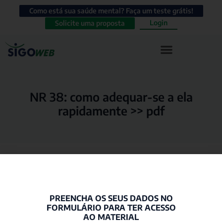
Como está sua saúde mental? Faça um teste grátis!
Login
Solicite uma proposta
NR 38: como adequar-se a ela
rapidamente >> pdf
PREENCHA OS SEUS DADOS NO
FORMULÁRIO PARA TER ACESSO
AO MATERIAL