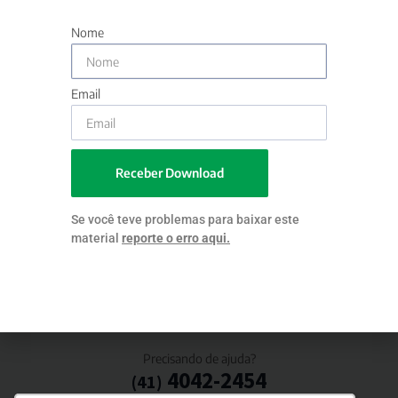
PREENCHA OS SEUS DADOS NO FORMULÁRIO PARA
TER ACESSO AO MATERIAL
Nome
Não encontrou o formulário?
Email
Clique aqui
Receber Download
Se você teve problemas para baixar este
Política de Privacidade
material
reporte o erro aqui.
Siga nas redes sociais
Precisando de ajuda?
4042-2454
(41)