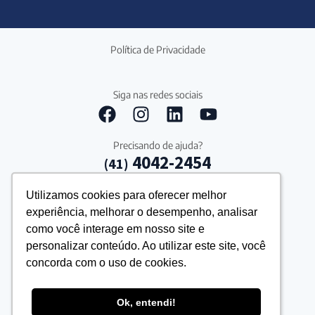
Política de Privacidade
Siga nas redes sociais
Precisando de ajuda?
4042-2454
(41)
Utilizamos cookies para oferecer melhor
Utilizamos cookies para oferecer melhor
experiência, melhorar o desempenho, analisar
experiência, melhorar o desempenho, analisar
como você interage em nosso site e
como você interage em nosso site e
personalizar conteúdo. Ao utilizar este site, você
personalizar conteúdo. Ao utilizar este site, você
concorda com o uso de cookies.
concorda com o uso de cookies.
Ok, entendi!
Ok, entendi!