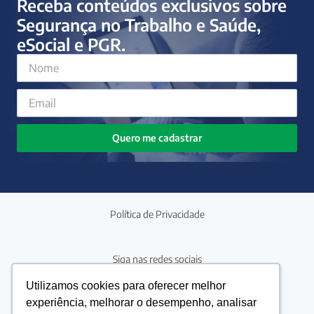
Receba conteúdos exclusivos sobre
Segurança no Trabalho e Saúde,
eSocial e PGR.
Quero me cadastrar
Política de Privacidade
Siga nas redes sociais
Utilizamos cookies para oferecer melhor
Utilizamos cookies para oferecer melhor
experiência, melhorar o desempenho, analisar
experiência, melhorar o desempenho, analisar
Precisando de ajuda?